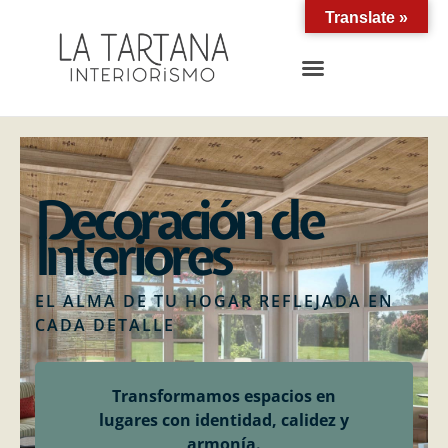
Translate »
proyectos interiorismo marbella
Decoración de
Interiores
EL ALMA DE TU HOGAR REFLEJADA EN
CADA DETALLE
Transformamos espacios en
lugares con identidad, calidez y
armonía.